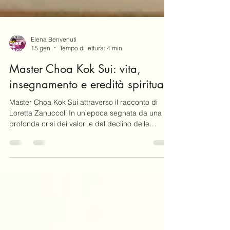
Elena Benvenuti
15 gen
Tempo di lettura: 4 min
Master Choa Kok Sui: vita,
insegnamento e eredità spirituale
Master Choa Kok Sui attraverso il racconto di
Loretta Zanuccoli In un’epoca segnata da una
profonda crisi dei valori e dal declino delle
religioni istituzionalizzate, cresce ovunque una
nuova sete di senso. Un numero crescente di
persone guarda con interesse rinnovato alla
spiritualità, riscoprendo antiche pratiche o
avvicinandosi a nuovi percorsi interiori. In questo