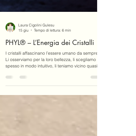
Laura Cigolini Gulesu
15 giu
Tempo di lettura: 6 min
PHYL® – L’Energia dei Cristalli
I cristalli affascinano l’essere umano da sempre.
Li osserviamo per la loro bellezza, li scegliamo
spesso in modo intuitivo, li teniamo vicino quasi
senza sapere davvero perché. C’è qualcosa in
loro che richiama attenzione, che crea
connessione, che sembra parlare a un livello più
profondo rispetto a quello razionale. Eppure, ciò
che li rende davvero potenti non è la loro forma,
né il loro colore, né il loro valore estetico, è la loro
energia. Da millenni, culture e tradizion