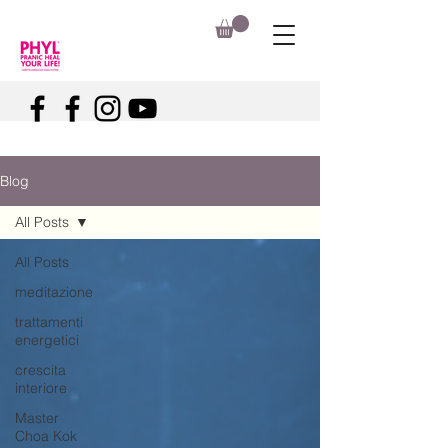
Blog
All Posts
All Posts
meditazione
trattamenti
energetici
crescita
interiore
Master
Choa Kok