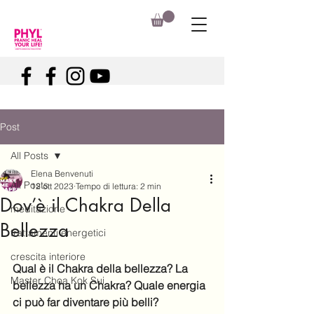
Post
All Posts
Elena Benvenuti
All Posts
12 ott 2023
Tempo di lettura: 2 min
Dov’è il Chakra Della
meditazione
Bellezza
trattamenti energetici
crescita interiore
Qual è il Chakra della bellezza? La 
Master Choa Kok Sui
bellezza ha un Chakra? Quale energia 
ci può far diventare più belli?