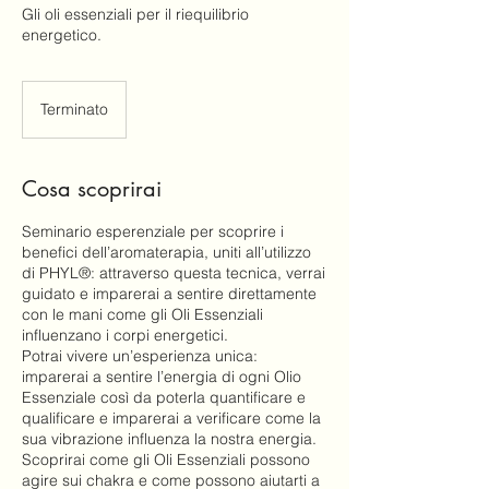
Gli oli essenziali per il riequilibrio
energetico.
Terminato
T
e
r
m
Cosa scoprirai
i
n
Seminario esperenziale per scoprire i
a
benefici dell’aromaterapia, uniti all’utilizzo
t
di PHYL®: attraverso questa tecnica, verrai
o
guidato e imparerai a sentire direttamente
con le mani come gli Oli Essenziali
influenzano i corpi energetici.
Potrai vivere un’esperienza unica:
imparerai a sentire l’energia di ogni Olio
Essenziale così da poterla quantificare e
qualificare e imparerai a verificare come la
sua vibrazione influenza la nostra energia.
Scoprirai come gli Oli Essenziali possono
agire sui chakra e come possono aiutarti a