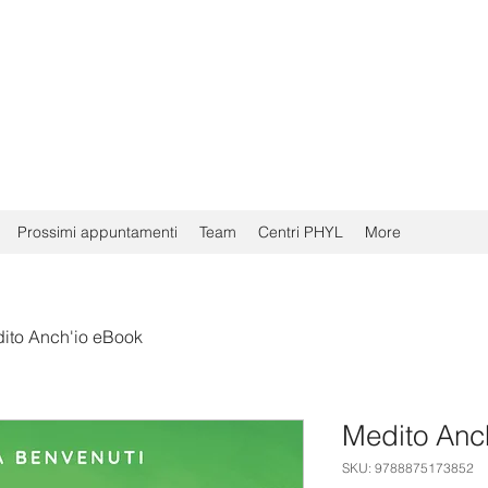
Prossimi appuntamenti
Team
Centri PHYL
More
ito Anch'io eBook
Medito Anc
SKU: 9788875173852