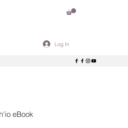
Log In
h'io eBook