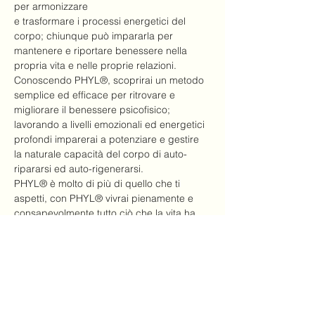
per armonizzare 
e trasformare i processi energetici del 
corpo; chiunque può impararla per 
mantenere e riportare benessere nella 
propria vita e nelle proprie relazioni. 
Conoscendo PHYL®, scoprirai un metodo 
semplice ed efficace per ritrovare e 
migliorare il benessere psicofisico; 
lavorando a livelli emozionali ed energetici 
profondi imparerai a potenziare e gestire 
la naturale capacità del corpo di auto-
ripararsi ed auto-rigenerarsi. 
PHYL® è molto di più di quello che ti 
aspetti, con PHYL® vivrai pienamente e 
consapevolmente tutto ciò che la vita ha 
da offrirti, sarai in grado di gestire meglio 
le tue relazioni, il tuo lavoro, gli affetti e lo 
stress. 
Corso rivolto a tutti.
Mostra di più